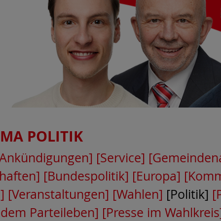
EMA
POLITIK
[Ankündigungen]
[Service]
[Gemeindena
haften]
[Bundespolitik]
[Europa]
[Kommu
]
[Veranstaltungen]
[Wahlen]
[Politik]
[
 dem Parteileben]
[Presse im Wahlkreis