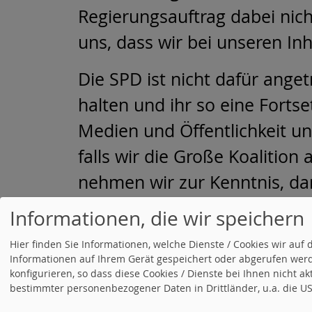
Regierungsauftrag dabei nic
uns, dass wir bei unseren Inh
Die SPD ist nicht dafür ange
halten und ihr so eine Fortse
Medien und Öffentlichkeit un
falls wir die Große Koalitio
nehmen wir zur Kenntnis, da
dominieren.
Informationen, die wir speichern
Hier finden Sie Informationen, welche Dienste / Cookies wir a
Informationen auf Ihrem Gerät gespeichert oder abgerufen werd
konfigurieren, so dass diese Cookies / Dienste bei Ihnen nicht a
24.09.2013
in
Politik
von
SPD
bestimmter personenbezogener Daten in Drittländer, u.a. die USA