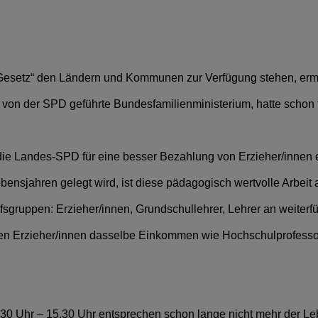
ta Gesetz“ den Ländern und Kommunen zur Verfügung stehen, ermö
 von der SPD geführte Bundesfamilienministerium, hatte schon 
 die Landes-SPD für eine besser Bezahlung von Erzieher/innen
bensjahren gelegt wird, ist diese pädagogisch wertvolle Arbei
gruppen: Erzieher/innen, Grundschullehrer, Lehrer an weiterf
llten Erzieher/innen dasselbe Einkommen wie Hochschulprofess
30 Uhr – 15.30 Uhr entsprechen schon lange nicht mehr der Lebe