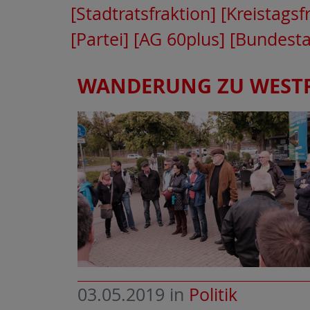
[Stadtratsfraktion]
[Kreistagsf
[Partei]
[AG 60plus]
[Bundesta
WANDERUNG ZU WESTR
03.05.2019
in
Politik