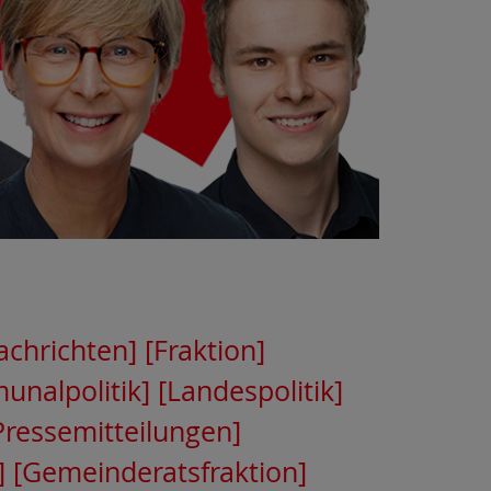
chrichten]
[Fraktion]
nalpolitik]
[Landespolitik]
Pressemitteilungen]
]
[Gemeinderatsfraktion]