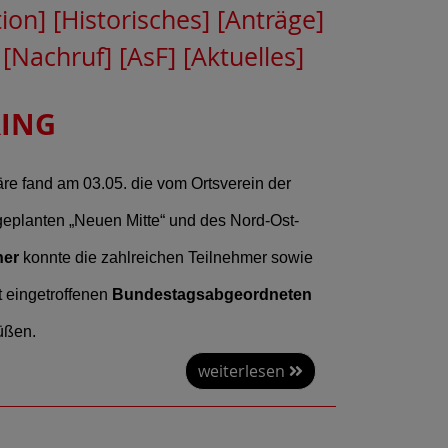
tion]
[Historisches]
[Anträge]
[Nachruf]
[AsF]
[Aktuelles]
ING
re fand am 03.05. die vom Ortsverein der
geplanten „Neuen Mitte“ und des Nord-Ost-
her
konnte die zahlreichen Teilnehmer sowie
t eingetroffenen
Bundestagsabgeordneten
üßen.
weiterlesen