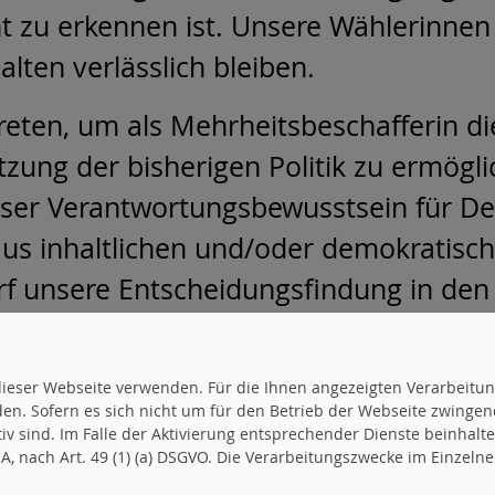
ht zu erkennen ist. Unsere Wählerinne
alten verlässlich bleiben.
treten, um als Mehrheitsbeschafferin d
tzung der bisherigen Politik zu ermögl
ser Verantwortungsbewusstsein für Deu
n aus inhaltlichen und/oder demokrati
rf unsere Entscheidungsfindung in den
uf dieser Webseite verwenden. Für die Ihnen angezeigten Verarbei
en. Sofern es sich nicht um für den Betrieb der Webseite zwingen
ktiv sind. Im Falle der Aktivierung entsprechender Dienste beinhal
 Ludwigsburg
, nach Art. 49 (1) (a) DSGVO. Die Verarbeitungszwecke im Einzelnen