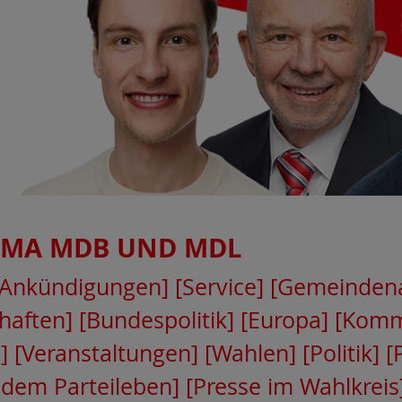
EMA
MDB UND MDL
[Ankündigungen]
[Service]
[Gemeindena
haften]
[Bundespolitik]
[Europa]
[Kommu
]
[Veranstaltungen]
[Wahlen]
[Politik]
[
 dem Parteileben]
[Presse im Wahlkreis