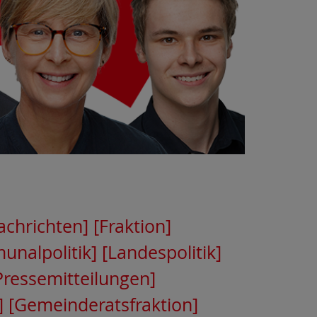
chrichten]
[Fraktion]
nalpolitik]
[Landespolitik]
Pressemitteilungen]
]
[Gemeinderatsfraktion]