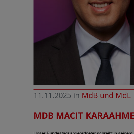
11.11.2025
in
MdB und MdL
MDB MACIT KARAAHMET
Unser Bundestagsabgeordneter schreibt in seinem N