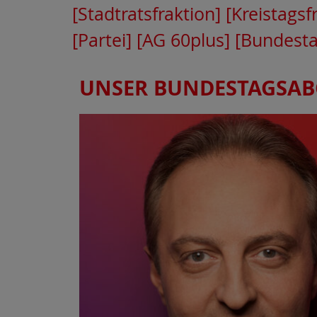
[Stadtratsfraktion]
[Kreistagsf
[Partei]
[AG 60plus]
[Bundesta
UNSER BUNDESTAGSAB